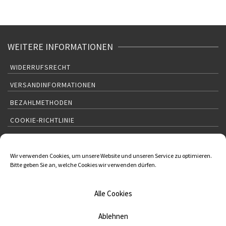
WEITERE INFORMATIONEN
WIDERRUFSRECHT
VERSANDINFORMATIONEN
BEZAHLMETHODEN
COOKIE-RICHTLINIE
KONTAKT:
KRÄUTERVERSAND KLAUS KÜGLER
Wir verwenden Cookies, um unsere Website und unseren Service zu optimieren.
Bitte geben Sie an, welche Cookies wir verwenden dürfen.
Joachim Pfeiffer
Johannes-Kepler-Str. 2
Rudolstadt Deutschland 07407
01624654836
Alle Cookies
03672/341374
Ablehnen
joachim-pfeiffer@t-online.de