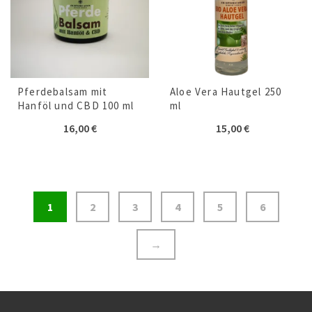
Pferdebalsam mit
Aloe Vera Hautgel 250
Hanföl und CBD 100 ml
ml
16,00
€
15,00
€
1
2
3
4
5
6
→