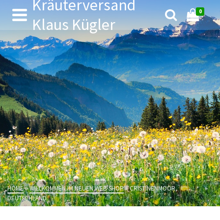
Kräuterversand
0
Klaus Kügler
HOME
»
WILLKOMMEN IM NEUEN WEB-SHOP
»
CRISTINENMOOR,
DEUTSCHLAND