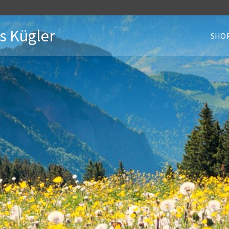
s Kügler
SHO