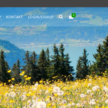
0
P
KONTAKT
LOGIN/SIGNUP