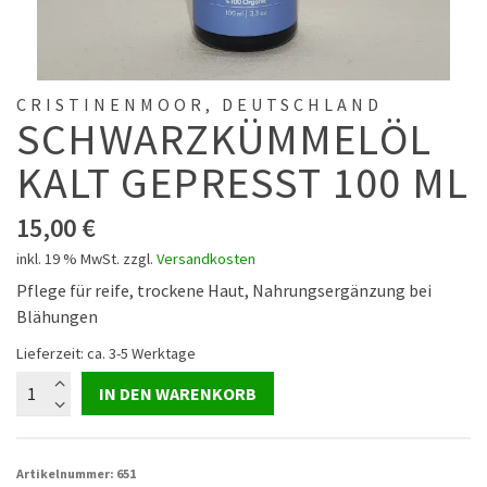
CRISTINENMOOR, DEUTSCHLAND
SCHWARZKÜMMELÖL
KALT GEPRESST 100 ML
15,00
€
inkl. 19 % MwSt.
zzgl.
Versandkosten
Pflege für reife, trockene Haut, Nahrungsergänzung bei
Blähungen
Lieferzeit: ca. 3-5 Werktage
Schwarzkümmelöl
IN DEN WARENKORB
kalt
gepresst
100
Artikelnummer:
651