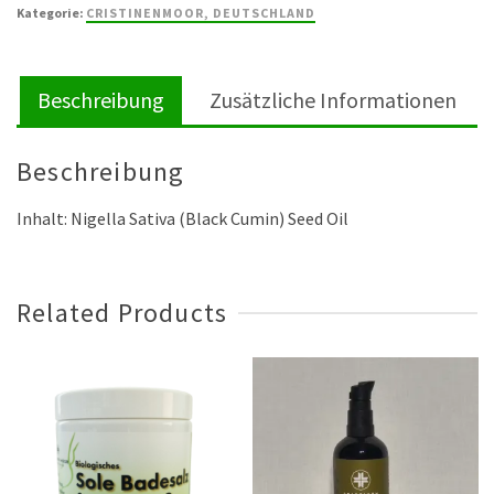
ml
Kategorie:
CRISTINENMOOR, DEUTSCHLAND
Menge
Beschreibung
Zusätzliche Informationen
Beschreibung
Inhalt: Nigella Sativa (Black Cumin) Seed Oil
Related Products