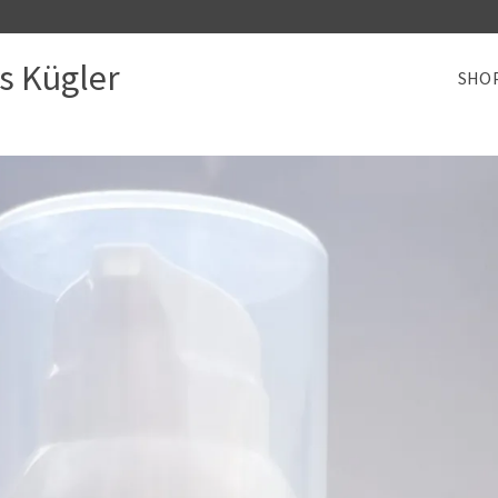
s Kügler
SHO