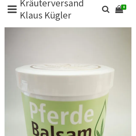
Kräuterversand
0
Klaus Kügler