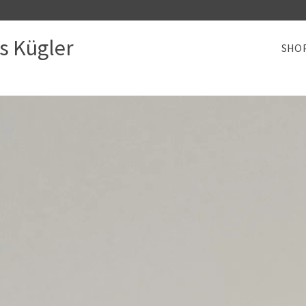
s Kügler
SHO