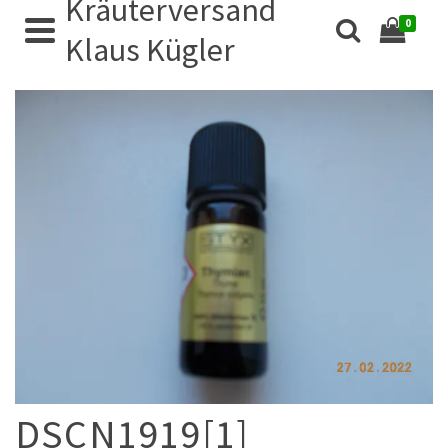
Kräuterversand
0
Klaus Kügler
DSCN1919[1]