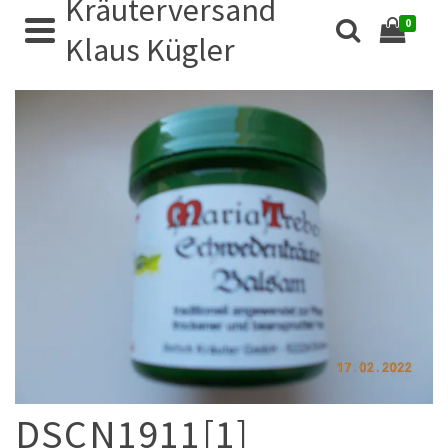
Kräuterversand
0
Klaus Kügler
DSCN1911[1]