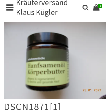
Kräuterversand
0
Klaus Kügler
DSCN1871[1]