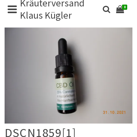
Kräuterversand
0
Klaus Kügler
DSCN1859[1]