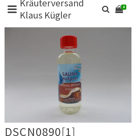
Kräuterversand
0
Klaus Kügler
DSCN0890[1]