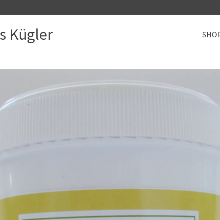
s Kügler
SHO