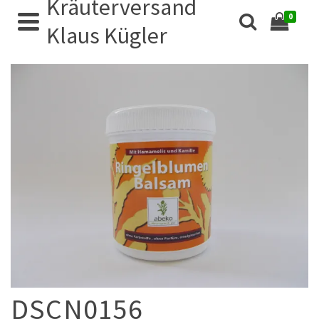
Kräuterversand
0
Klaus Kügler
DSCN0156