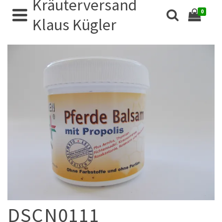
Kräuterversand
0
Klaus Kügler
DSCN0111