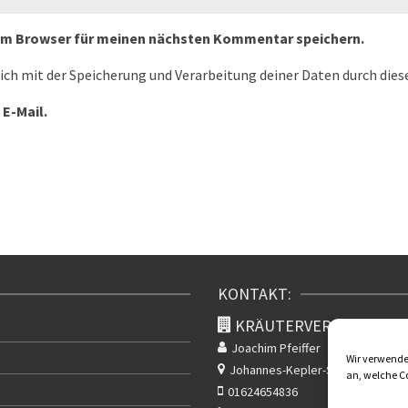
sem Browser für meinen nächsten Kommentar speichern.
dich mit der Speicherung und Verarbeitung deiner Daten durch die
 E-Mail.
KONTAKT:
KRÄUTERVERSAND KLA
Joachim Pfeiffer
Wir verwenden
Johannes-Kepler-Str. 2
Rudolsta
an, welche C
01624654836