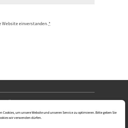
se Website einverstanden.
*
US KÜGLER
 Cookies, um unsere Website und unseren Service zu optimieren. Bitte geben Sie
dt Deutschland 07407
ookies wir verwenden dürfen.