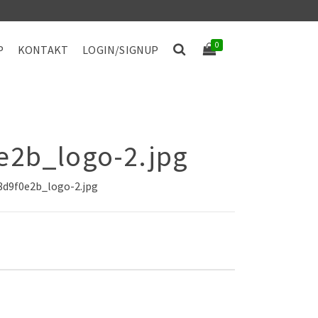
0
P
KONTAKT
LOGIN/SIGNUP
2b_logo-2.jpg
8d9f0e2b_logo-2.jpg