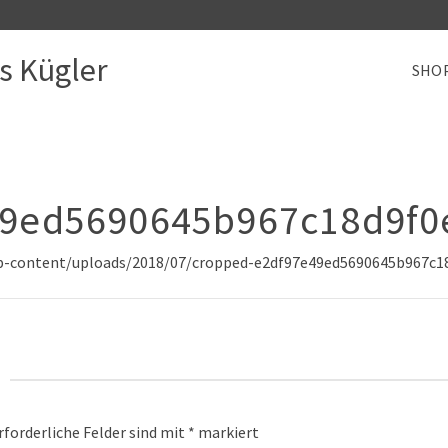
s Kügler
SHO
9ed5690645b967c18d9f0e
/wp-content/uploads/2018/07/cropped-e2df97e49ed5690645b967c1
rforderliche Felder sind mit
*
markiert