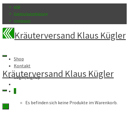
AGB
Datenschutzerklärung
Impressum
Kräuterversand Klaus Kügler
Shop
Kontakt
Kräuterversand Klaus Kügler
Login/Signup
0
Es befinden sich keine Produkte im Warenkorb.
0