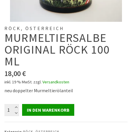
RÖCK, ÖSTERREICH
MURMELTIERSALBE
ORIGINAL RÖCK 100
ML
18,00
€
inkl. 19 % MwSt.
zzgl.
Versandkosten
neu doppelter Murmeltierölanteil
Murmeltiersalbe
IN DEN WARENKORB
Original
Röck
100
Kategorie:
RÖCK, ÖSTERREICH