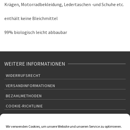
Krägen, Motorradbekleidung, Ledertaschen -und Schuhe etc.
enthält keine Bleichmittel
99% biologisch leicht abbaubar
WEITERE INFORMATIONEN
WIDERRUFSRECHT
VERSANDINFORMATIONEN
BEZAHLMETHODEN
COOKIE-RICHTLINIE
KONTAKT:
KRÄUTERVERSAND KLAUS KÜGLER
Wir verwenden Cookies, um unsere Website und unseren Service zu optimieren.