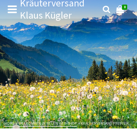
Kräuterversand
0
Klaus Kügler
HOME
»
WILLKOMMEN IM NEUEN WEB-SHOP
»
KRÄUTERVERSAND PFEIFFER