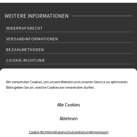
WEITERE INFORMATIONEN
WIDERRUFSRECHT
VERSANDINFORMATIONEN
BEZAHLMETHODEN
COOKIE-RICHTLINIE
KONTAKT:
KRÄUTERVERSAND KLAUS KÜGLER
Wir verwenden Cookies, um unsere Website und unseren Service zu optimieren.
Bitte geben Sie an, welche Cookies wir verwenden dürfen.
Joachim Pfeiffer
Johannes-Kepler-Str. 2
Rudolstadt Deutschland 07407
01624654836
Alle Cookies
03672/341374
Ablehnen
joachim-pfeiffer@t-online.de
Cookie-Richtlinie
Datenschutzerklärung
Impressum
© 2026 Kräuterversand Klaus Kügler - WordPress Theme by
Kadence WP