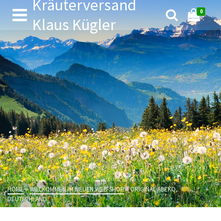
Kräuterversand
0
Klaus Kügler
HOME
»
WILLKOMMEN IM NEUEN WEB-SHOP
»
ORIGINAL ABEKO,
DEUTSCHLAND